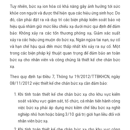
Tuy nhiên, bức xạ ion hóa có khả năng gây ảnh hưởng tới sức
khỏe con người và được thể hiện qua các hiệu ứng sinh học. Do
đó, cần phải đặt ra và duy trì các biện pháp kiểm soát bảo vệ
hiệu quả nhằm giữ mức liều chiếu xạ dưới mức qui định để đảm
bảo: Không xảy ra các tổn thương phóng xạ; Giảm xác suất
xảy ra các hiệu ứng muộn do bức xạ; Ngăn ngừa tai nạn, sự cố
và hạn chế hậu quả đến mức thấp nhất khi xảy ra sự cố. Một
trong các biện pháp kỹ thuật quan trọng để đảm bảo an toàn
bức xạ cho nhân viên và công chúng là thiết kế che chắn bức
xạ.
Theo quy định tại Điều 7, Thông tư 19/2012/TTBKHCN, ngày
08/11/2012 việc thiết kế che chắn bức xạ cần đảm bảo:
Khi tính toán thiết kế che chắn bức xạ cho khu vực kiểm
soát và khu vực giám sát, tổ chức, cá nhân tiến hành công
việc bức xạ phải áp dụng mức kiềm chế liều bức xạ nghề
nghiệp nhỏ hơn hoặc bằng 3/10 giá trị giới hạn liều đối với
nhân viên bức xạ.
Khi tính toán thiết kế che chắn bức xạ cho khu vực công