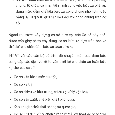
chúng, tổ chức, cá nhân tiến hành công việc bức xạ phải áp
dụng mức kiềm chế liều bức xạ công chúng nhỏ hơn hoặc
bằng 3/10 giá trị giới hạn liều đối với công chúng trên cơ
sở
Ngoài ra, trước xây dựng cơ sở bức xạ, các Cơ sở này phải
được cấp giấy phép xây dựng cơ sở bức xạ dựa trên bản vẽ
thiết kế che chắn đảm bảo an toàn bức xạ.
INIRAT với các cán bộ có trình độ chuyên môn cao đảm bảo
cung cấp các dịch vụ về tư vấn thiết kế che chắn an toàn bức
xạ cho các cơ sở:
Cơ sở vận hành máy gia tốc;
Cơ sở xạ trị;
Cơ sở chiếu xạ khử trùng, chiếu xạ xử lý vật liệu;
Cơ sở sản xuất, chế biến chất phóng xạ;
Kho lưu giữ chất thải phóng xạ quốc gia;
Cơ sở lưu giữ, xử lý, chôn cất chất thải có hoạt độ phóng xạ