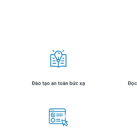
Đào tạo an toàn bức xạ
Đọc 