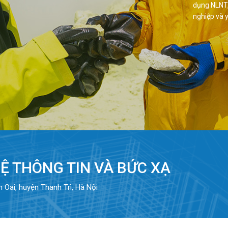
dụng NLNT,
nghiệp và 
Ệ THÔNG TIN VÀ BỨC XẠ
h Oai, huyện Thanh Trì, Hà Nội