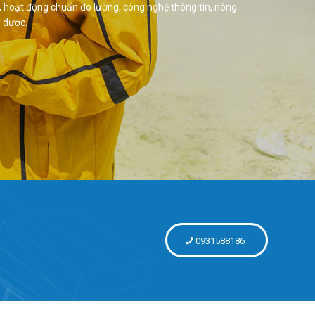
 hoạt động chuẩn đo lường, công nghệ thông tin, nông
y dược.
0931588186