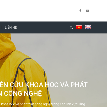
LIÊN HỆ
ÊN CỨU KHOA HỌC VÀ PHÁT
N CÔNG NGHỆ
 khoa học và phát triển công nghệ trong các lĩnh vực: Ứng