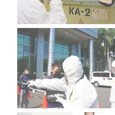
Đọc liều chiếu xạ cá nhân
Diễn tập kế hoạch ứng phó sự cố bức xạ, hạt nhân