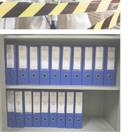
Xây dựng kế hoạch ứng phó sự cố bức xạ
sử dụng nguồn phóng xạ, thiết bị bức xạ
Tư vấn lập, lưu giữ hồ sơ cấp phép, hồ sơ gia hạn