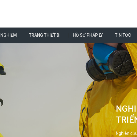
 NGHIỆM
TRANG THIẾT BỊ
HỒ SƠ PHÁP LÝ
TIN TỨC
NGHI
TRIỂ
Nghiên cứu