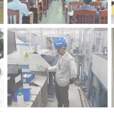
Đào tạo an toàn bức xạ
bị bức xạ
Đo đánh giá an toàn bức xạ nguồn phóng xạ, thiết