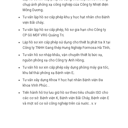
chụp ảnh phóng xạ công nghiệp của Công ty Nhiệt điện
Mông Dương;
Tư vấn lập hồ sơ cấp phép khu y học hạt nhân cho Bệnh
viện Bãi cháy;
Tư vấn lập hồ sơ cấp phép, hồ sơ gia hạn cho Công ty
CP Gỗ MDF VRG Quảng Trị.
Lập hồ sơ xin cấp phép sử dụng cho thiết bị phát tia X tại
Công ty TNHH Gang thép Hưng Nghiệp Formosa Hà Tĩnh;
Tư vấn hồ sơ nhập khẩu, vận chuyển thiết bị bức xạ,
nguồn phóng xạ cho Công ty Anh Hồng;
Tư vấn hồ sơ xin cấp phép xây dựng phòng máy gia tốc,
khu bể thải phóng xạ Bệnh viện E;
Tư vấn xây dựng Khoa Y học hạt nhân Bệnh viện Đa
khoa Vĩnh Phúc…
Tiến hành hỗ trợ lưu giữ hồ sơ theo tiêu chuẩn ISO cho
các cơ sở: Bệnh viện K, Bệnh viện Bãi Cháy, Bệnh viện E
và một số cơ sở công nghiệp trên cả nước…v..v